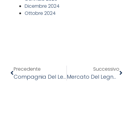
Dicembre 2024
Ottobre 2024
Precedente
Successivo
Compagnia Del Legno: Un’eredità Che Si Trasforma A Supporto Dei Professionisti Del Legname
Mercato Del Legno, Un Settore In Evoluzione: Previsioni E Trend Del 2025