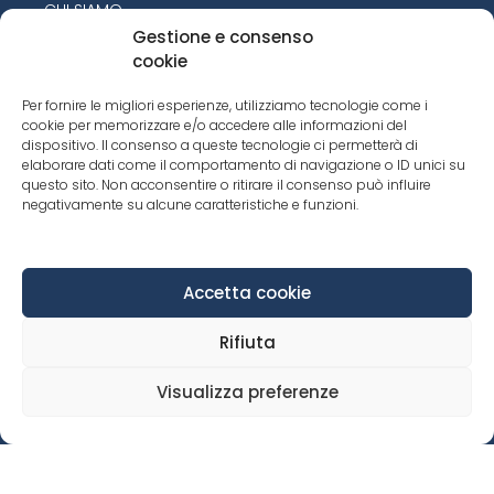
CHI SIAMO
Gestione e consenso
TREEO
cookie
TEAM
Per fornire le migliori esperienze, utilizziamo tecnologie come i
SALES NETWORK
cookie per memorizzare e/o accedere alle informazioni del
SERVIZI
dispositivo. Il consenso a queste tecnologie ci permetterà di
elaborare dati come il comportamento di navigazione o ID unici su
PRODOTTI
questo sito. Non acconsentire o ritirare il consenso può influire
negativamente su alcune caratteristiche e funzioni.
CONTATTI
Accetta cookie
PRODOTTI
Rifiuta
SEGATI
LAMELLARE PER SERRAMENTI
Visualizza preferenze
PANNELLI
PAVIMENTI
TRAVI LAMELLARI