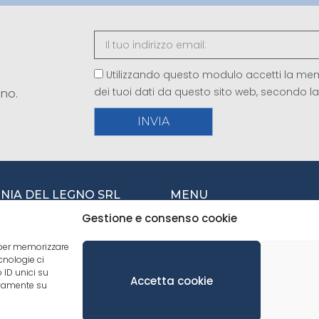
Utilizzando questo modulo accetti la mem
dei tuoi dati da questo sito web, secondo l
gno.
INVIA
IA DEL LEGNO SRL
MENU
Gestione e consenso cookie
CHI SIAMO
della Vittoria, 245
Vittorio Veneto (TV) Italia
e per memorizzare
TREEO
cnologie ci
TEAM
438 940433
 ID unici su
Accetta cookie
tivamente su
SALES NETWORK
nfo@cdlegno.com
SERVIZI