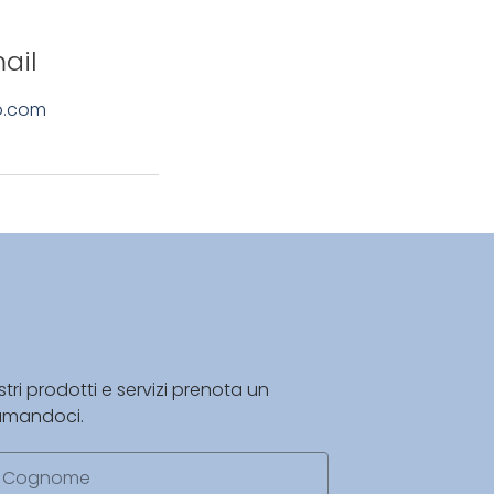
ail
o.com
tri prodotti e servizi prenota un
amandoci.