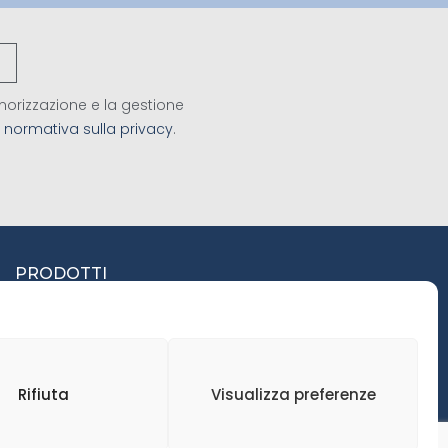
orizzazione e la gestione
a
normativa sulla privacy
.
PRODOTTI
SEGATI
LAMELLARE PER
SERRAMENTI
Rifiuta
Visualizza preferenze
PANNELLI
PAVIMENTI