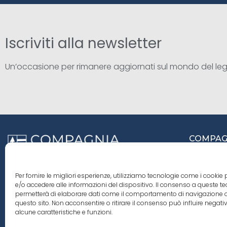
Iscriviti alla newsletter
Un’occasione per rimanere aggiornati sul mondo del le
COMPAGN
Viale 
31029 
Siamo nati tra i faggi del bosco del Cansiglio e
Per fornire le migliori esperienze, utilizziamo tecnologie come i cooki
ci siamo innamorati del profumo, delle
e/o accedere alle informazioni del dispositivo. Il consenso a queste te
venature e dei nodi del legno. Abbiamo creato
+39 0
permetterà di elaborare dati come il comportamento di navigazione o
Compagnia del Legno, una realtà unica nel
questo sito. Non acconsentire o ritirare il consenso può influire nega
territorio per l’importazione di legname
cdl.i
alcune caratteristiche e funzioni.
proveniente da varie parti del mondo.