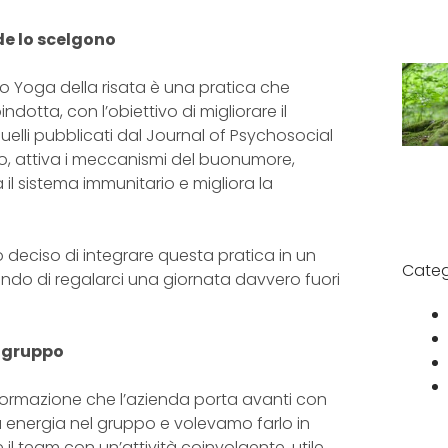
de lo scelgono
o Yoga della risata è una pratica che
dotta, con l’obiettivo di migliorare il
quelli pubblicati dal Journal of Psychosocial
o, attiva i meccanismi del buonumore,
za il sistema immunitario e migliora la
deciso di integrare questa pratica in un
Categ
ndo di regalarci una giornata davvero fuori
l gruppo
e formazione che l’azienda porta avanti con
a energia nel gruppo e volevamo farlo in
il team con un’attività coinvolgente, utile