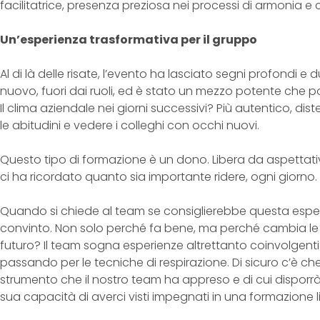
facilitatrice, presenza preziosa nei processi di armonia e
Un’esperienza trasformativa per il gruppo
Al di là delle risate, l’evento ha lasciato segni profondi 
nuovo, fuori dai ruoli, ed è stato un mezzo potente che p
Il clima aziendale nei giorni successivi? Più autentico, d
le abitudini e vedere i colleghi con occhi nuovi.
Questo tipo di formazione è un dono. Libera da aspettati
ci ha ricordato quanto sia importante ridere, ogni giorno.
Quando si chiede al team se consiglierebbe questa esperie
convinto. Non solo perché fa bene, ma perché cambia le pe
futuro? Il team sogna esperienze altrettanto coinvolgenti: 
passando per le tecniche di respirazione. Di sicuro c’è ch
strumento che il nostro team ha appreso e di cui dispor
sua capacità di averci visti impegnati in una formazione lib