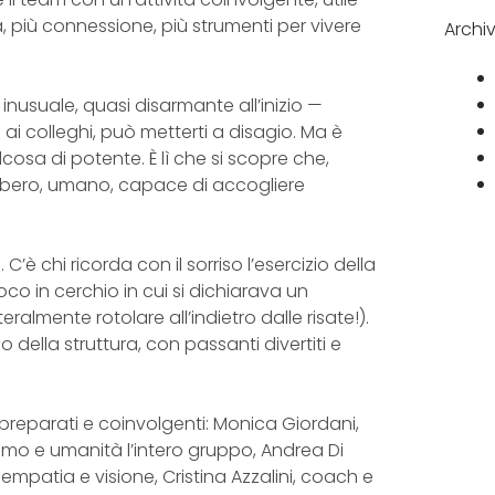
a, più connessione, più strumenti per vivere
Archiv
inusuale, quasi disarmante all’inizio —
ai colleghi, può metterti a disagio. Ma è
cosa di potente. È lì che si scopre che,
 libero, umano, capace di accogliere
C’è chi ricorda con il sorriso l’esercizio della
oco in cerchio in cui si dichiarava un
eralmente rotolare all’indietro dalle risate!).
 della struttura, con passanti divertiti e
i preparati e coinvolgenti: Monica Giordani,
smo e umanità l’intero gruppo, Andrea Di
mpatia e visione, Cristina Azzalini, coach e