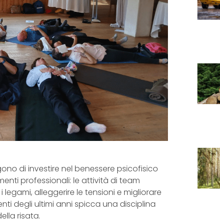
no di investire nel benessere psicofisico
enti professionali: le attività di team
legami, alleggerire le tensioni e migliorare
nti degli ultimi anni spicca una disciplina
lla risata.