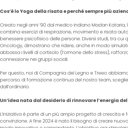
Cos’è lo Yoga della risata e perché sempre più azien
Creato negli anni ’90 dal medico indiano Madan Kataria, l
combina esercizi di respirazione, movimento e risata autoin
benessere psicofisico delle persone. Diversi studi, tra cui 
Oncology, dimostrano che ridere, anche in modo simulat
abbassa i livelli di cortisolo (l’ormone dello stress), raffor
connessione nei gruppi sociali.
Per questo, noi di Compagnia del Legno e Treeo abbiamo 
percorso di formazione continua del nostro team, sceglie
dall’ordinario.
Un’idea nata dal desiderio di rinnovare l’energia de
L’iniziativa è parte di un più ampio progetto di crescita 
convinzione. A fine 2024 è nato il bisogno di creare nuov
modo innovativo e sorprendente. L’obiettivo era stimolare 