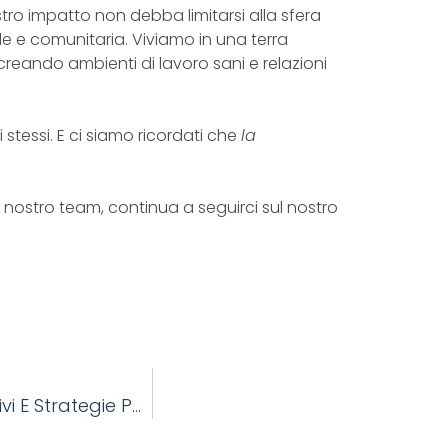
o impatto non debba limitarsi alla sfera
e e comunitaria. Viviamo in una terra
 creando ambienti di lavoro sani e relazioni
tessi. E ci siamo ricordati che
la
 il nostro team, continua a seguirci sul nostro
Esportare Legno In Europa: Tra Requisiti Normativi E Strategie Per Il Successo