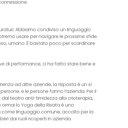
 connessione.
e duraturi. Abbiamo condiviso un linguaggio
otremo usare per navigare le prossime sfide.
isteso, umano. È bastato poco per scardinare
ve di performance, ci ha fatto stare bene e
nza ad altre aziende, la risposta è un sì
rsone, e le persone fanno l’azienda. Per il
dal teatro anti-timidezza alla crioterapia,
e ormai lo Yoga della Risata è uno
rà come linguaggio comune, accolto per la
eri dai ruoli ricoperti in azienda.