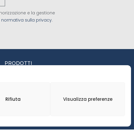
orizzazione e la gestione
a
normativa sulla privacy
.
PRODOTTI
SEGATI
LAMELLARE PER
SERRAMENTI
Rifiuta
Visualizza preferenze
PANNELLI
PAVIMENTI
TRAVI LAMELLARI