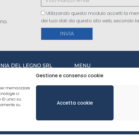
Utilizzando questo modulo accetti la mem
dei tuoi dati da questo sito web, secondo l
gno.
INVIA
IA DEL LEGNO SRL
MENU
Gestione e consenso cookie
CHI SIAMO
della Vittoria, 245
Vittorio Veneto (TV) Italia
e per memorizzare
TREEO
cnologie ci
TEAM
438 940433
 ID unici su
Accetta cookie
tivamente su
SALES NETWORK
nfo@cdlegno.com
SERVIZI
PRODOTTI
CONTATTI