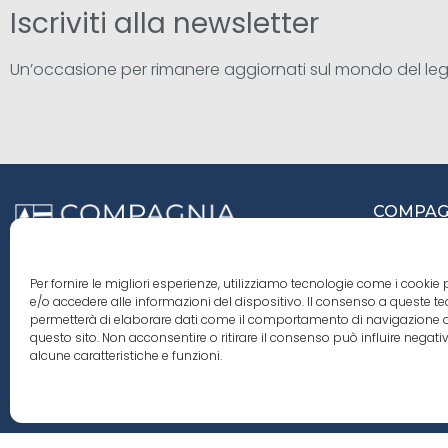
Iscriviti alla newsletter
Un’occasione per rimanere aggiornati sul mondo del le
COMPAGN
Viale 
31029 
Siamo nati tra i faggi del bosco del Cansiglio e
Per fornire le migliori esperienze, utilizziamo tecnologie come i cooki
ci siamo innamorati del profumo, delle
e/o accedere alle informazioni del dispositivo. Il consenso a queste te
venature e dei nodi del legno. Abbiamo creato
+39 0
permetterà di elaborare dati come il comportamento di navigazione o
Compagnia del Legno, una realtà unica nel
questo sito. Non acconsentire o ritirare il consenso può influire nega
territorio per l’importazione di legname
cdl.i
alcune caratteristiche e funzioni.
proveniente da varie parti del mondo.