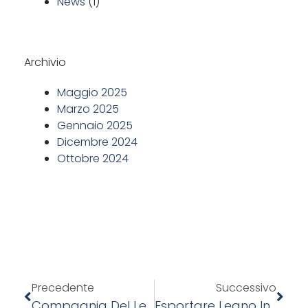
News
(1)
Archivio
Maggio 2025
Marzo 2025
Gennaio 2025
Dicembre 2024
Ottobre 2024
Precedente
Successivo
Compagnia Del Legno Alla Conferenza Di Karlstad: Un’opportunità Di Dialogo E Riflessione Sul Futuro Del Mercato Del Legno
Esportare Legno In Europa: Tra Requisiti Normativi E Strategie Per Il Successo