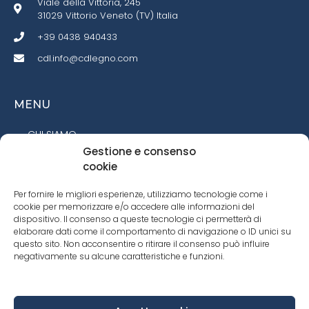
Viale della Vittoria, 245
31029 Vittorio Veneto (TV) Italia
+39 0438 940433
cdl.info@cdlegno.com
MENU
CHI SIAMO
Gestione e consenso
TREEO
cookie
TEAM
Per fornire le migliori esperienze, utilizziamo tecnologie come i
SALES NETWORK
cookie per memorizzare e/o accedere alle informazioni del
SERVIZI
dispositivo. Il consenso a queste tecnologie ci permetterà di
elaborare dati come il comportamento di navigazione o ID unici su
PRODOTTI
questo sito. Non acconsentire o ritirare il consenso può influire
negativamente su alcune caratteristiche e funzioni.
CONTATTI