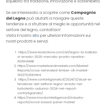
equilibrio tra tradizione, innovazione e sostenibilità.
Se sei interessato a scoprire come
Compagnia
del Legno
può aiutarti a navigare queste
tendenze e a sfruttare al meglio le opportunità nel
settore del legno, contattaci!
Visita il nostro
sito
per ulteriori informazioni sui
nostri prodotti e servizi.
https://www.ilsole24ore.com/art/legno-la-battuta-
d-arresto-2025-mercato-pronto-ripartire-
AG6H3AAB
https://www.marketsandmarkets.com/Market-
Reports/cross-laminated-timber-clt-market-
192075256.html
https://www.confartigianato.it/2024/12/studi-le-
tendenze-del-settore-legno-arredo-nel-
turbolento-autunno-2024-nel-report-
confartigianato/
https://www.mordorintelligence.it/industry-
reports/wood-based-panel-market