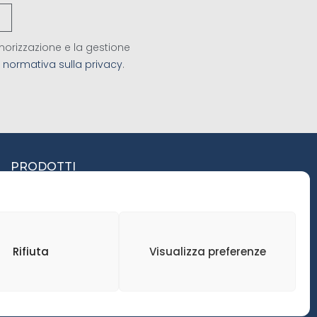
orizzazione e la gestione
a
normativa sulla privacy
.
PRODOTTI
SEGATI
LAMELLARE PER
SERRAMENTI
Rifiuta
Visualizza preferenze
PANNELLI
PAVIMENTI
TRAVI LAMELLARI