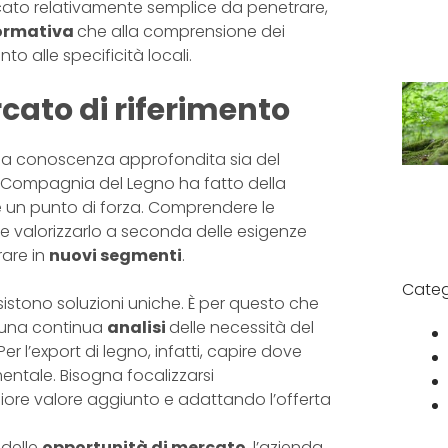
cato relativamente semplice da penetrare,
ormativa
che alla comprensione dei
o alle specificità locali.
rcato di riferimento
a conoscenza approfondita sia del
e, Compagnia del Legno ha fatto della
 un punto di forza. Comprendere le
me valorizzarlo a seconda delle esigenze
rare in
nuovi segmenti
.
Categ
sistono soluzioni uniche. È per questo che
 una continua
analisi
delle necessità del
 Per l’export di legno, infatti, capire dove
entale. Bisogna focalizzarsi
giore valore aggiunto e adattando l’offerta
 delle
opportunità di mercato
, l’azienda