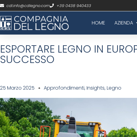
cdl.info@cdlegno.com
+39 0438 940433
HOME
AZIENDA
ESPORTARE LEGNO IN EUROPA
SUCCESSO
25 Marzo 2025
Approfondimenti
,
Insights
,
Legno