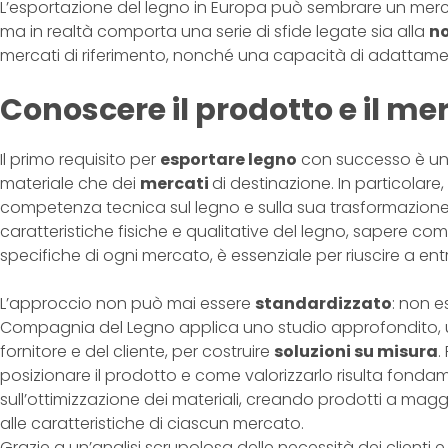
L’esportazione del legno in Europa può sembrare un mer
ma in realtà comporta una serie di sfide legate sia alla
n
mercati di riferimento, nonché una capacità di adattament
Conoscere il prodotto e il me
Il primo requisito per
esportare legno
con successo è un
materiale che dei
mercati
di destinazione. In particolar
competenza tecnica sul legno e sulla sua trasformazione
caratteristiche fisiche e qualitative del legno, sapere co
specifiche di ogni mercato, è essenziale per riuscire a ent
L’approccio non può mai essere
standardizzato
: non e
Compagnia del Legno applica uno studio approfondito,
fornitore e del cliente, per costruire
soluzioni su misura
.
posizionare il prodotto e come valorizzarlo risulta fondam
sull’ottimizzazione dei materiali, creando prodotti a mag
alle caratteristiche di ciascun mercato.
Grazie a un’analisi scrupolosa delle necessità dei clienti e