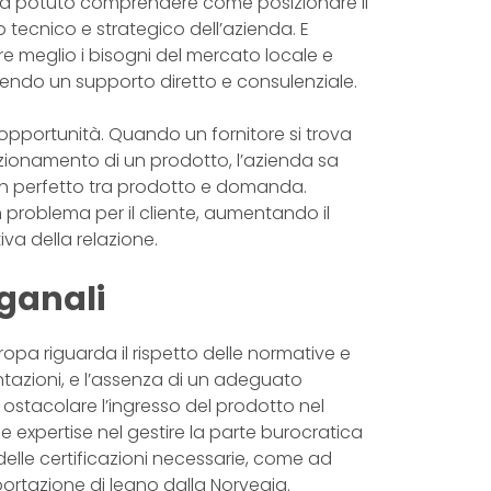
ha potuto comprendere come posizionare il
o tecnico e strategico dell’azienda. E
ere meglio i bisogni del mercato locale e
endo un supporto diretto e consulenziale.
 opportunità. Quando un fornitore si trova
zionamento di un prodotto, l’azienda sa
tch perfetto tra prodotto e domanda.
 problema per il cliente, aumentando il
va della relazione.
oganali
ropa riguarda il rispetto delle normative e
ntazioni, e l’assenza di un adeguato
 ostacolare l’ingresso del prodotto nel
xpertise nel gestire la parte burocratica
delle certificazioni necessarie, come ad
portazione di legno dalla Norvegia.