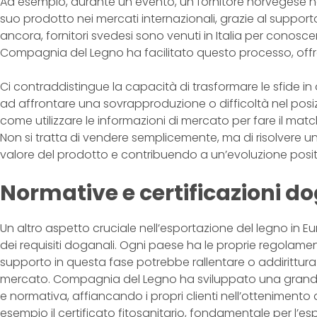
Ad esempio, durante un evento, un fornitore norvegese 
suo prodotto nei mercati internazionali, grazie al support
ancora, fornitori svedesi sono venuti in Italia per conosc
Compagnia del Legno ha facilitato questo processo, offr
Ci contraddistingue la capacità di trasformare le sfide in
ad affrontare una sovrapproduzione o difficoltà nel posi
come utilizzare le informazioni di mercato per fare il ma
Non si tratta di vendere semplicemente, ma di risolvere un
valore del prodotto e contribuendo a un’evoluzione positi
Normative e certificazioni d
Un altro aspetto cruciale nell’esportazione del legno in Eu
dei requisiti doganali. Ogni paese ha le proprie regolame
supporto in questa fase potrebbe rallentare o addirittura
mercato. Compagnia del Legno ha sviluppato una grande e
e normativa, affiancando i propri clienti nell’ottenimento 
esempio il certificato fitosanitario, fondamentale per l’es